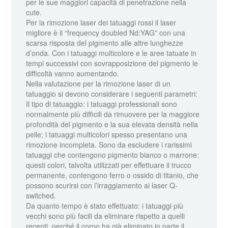
per le sue maggiori capacità di penetrazione nella
cute.
Per la rimozione laser dei tatuaggi rossi il laser
migliore è il “frequency doubled Nd:YAG” con una
scarsa risposta del pigmento alle altre lunghezze
d’onda. Con i tatuaggi multicolore e le aree tatuate in
tempi successivi con sovrapposizione del pigmento le
difficoltà vanno aumentando.
Nella valutazione per la rimozione laser di un
tatuaggio si devono considerare i seguenti parametri:
Il tipo di tatuaggio: i tatuaggi professionali sono
normalmente più difficili da rimuovere per la maggiore
profondità del pigmento e la sua elevata densità nella
pelle; i tatuaggi multicolori spesso presentano una
rimozione incompleta. Sono da escludere i rarissimi
tatuaggi che contengono pigmento bianco o marrone:
questi colori, talvolta utilizzati per effettuare il trucco
permanente, contengono ferro o ossido di titanio, che
possono scurirsi con l’irraggiamento ai laser Q-
switched.
Da quanto tempo è stato effettuato: i tatuaggi più
vecchi sono più facili da eliminare rispetto a quelli
recenti, perché il corpo ha già eliminato in parte il