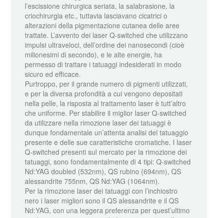
l’escissione chirurgica seriata, la salabrasione, la
criochirurgia etc., tuttavia lasciavano cicatrici o
alterazioni della pigmentazione cutanea delle aree
trattate. L’avvento dei laser Q-switched che utilizzano
impulsi ultraveloci, dell’ordine dei nanosecondi (cioè
milionesimi di secondo), e le alte energie, ha
permesso di trattare i tatuaggi indesiderati in modo
sicuro ed efficace.
Purtroppo, per il grande numero di pigmenti utilizzati,
e per la diversa profondità a cui vengono depositati
nella pelle, la risposta al trattamento laser è tutt’altro
che uniforme. Per stabilire il miglior laser Q-switched
da utilizzare nella rimozione laser dei tatuaggi è
dunque fondamentale un’attenta analisi del tatuaggio
presente e delle sue caratteristiche cromatiche. I laser
Q-switched presenti sul mercato per la rimozione dei
tatuaggi, sono fondamentalmente di 4 tipi: Q-switched
Nd:YAG doubled (532nm), QS rubino (694nm), QS
alessandrite 755nm, QS Nd:YAG (1064nm).
Per la rimozione laser dei tatuaggi con l’inchiostro
nero i laser migliori sono il QS alessandrite e il QS
Nd:YAG, con una leggera preferenza per quest’ultimo