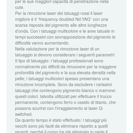
per le sue maggiori capacità di penetrazione nella
cute.
Per la rimozione laser dei tatuaggi rossi il laser
migliore è il “frequency doubled Nd:YAG” con una
scarsa risposta del pigmento alle altre lunghezze
d’onda. Con i tatuaggi multicolore e le aree tatuate in
tempi successivi con sovrapposizione del pigmento le
difficoltà vanno aumentando.
Nella valutazione per la rimozione laser di un
tatuaggio si devono considerare i seguenti parametri:
Il tipo di tatuaggio: i tatuaggi professionali sono
normalmente più difficili da rimuovere per la maggiore
profondità del pigmento e la sua elevata densità nella
pelle; i tatuaggi multicolori spesso presentano una
rimozione incompleta. Sono da escludere i rarissimi
tatuaggi che contengono pigmento bianco o marrone:
questi colori, talvolta utilizzati per effettuare il trucco
permanente, contengono ferro o ossido di titanio, che
possono scurirsi con l’irraggiamento ai laser Q-
switched.
Da quanto tempo è stato effettuato: i tatuaggi più
vecchi sono più facili da eliminare rispetto a quelli
recenti, perché il corpo ha già eliminato in parte il