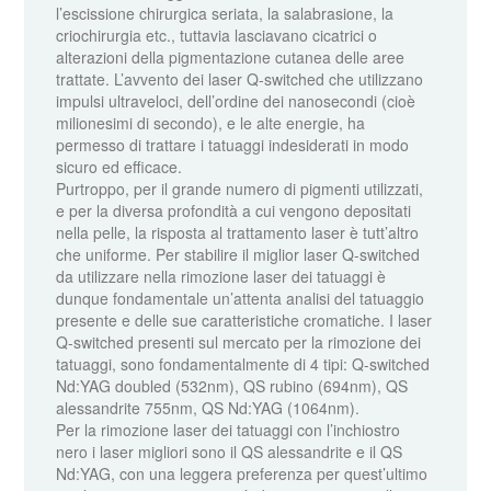
l’escissione chirurgica seriata, la salabrasione, la
criochirurgia etc., tuttavia lasciavano cicatrici o
alterazioni della pigmentazione cutanea delle aree
trattate. L’avvento dei laser Q-switched che utilizzano
impulsi ultraveloci, dell’ordine dei nanosecondi (cioè
milionesimi di secondo), e le alte energie, ha
permesso di trattare i tatuaggi indesiderati in modo
sicuro ed efficace.
Purtroppo, per il grande numero di pigmenti utilizzati,
e per la diversa profondità a cui vengono depositati
nella pelle, la risposta al trattamento laser è tutt’altro
che uniforme. Per stabilire il miglior laser Q-switched
da utilizzare nella rimozione laser dei tatuaggi è
dunque fondamentale un’attenta analisi del tatuaggio
presente e delle sue caratteristiche cromatiche. I laser
Q-switched presenti sul mercato per la rimozione dei
tatuaggi, sono fondamentalmente di 4 tipi: Q-switched
Nd:YAG doubled (532nm), QS rubino (694nm), QS
alessandrite 755nm, QS Nd:YAG (1064nm).
Per la rimozione laser dei tatuaggi con l’inchiostro
nero i laser migliori sono il QS alessandrite e il QS
Nd:YAG, con una leggera preferenza per quest’ultimo