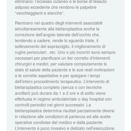
eliminano: l’eccesso cutaneo e le borse di tessuto
adiposo eccedente che rendono le palpebre
“vecchieggianti e stanche”.
Rientrano nel quadro degli interventi associabili
simultaneamente alla blefaroplastica anche la
correzione dell’angolo laterale dell’occhio che,
tendendo a cadere, rende lo sguardo triste, il
sollevamento del sopracciglio, il miglioramento di
rughe perioculari , etc. Uno o più incontri sono sempre
necessari per pianificare un iter corretto d’interventi
chirurgici e medici, per valutare compiutamente lo
stato di salute della paziente e le sue reali motivazioni
e le corrette aspettative e per spiegare i tempi
dell’intero procedimento terapeutico. L’intervento di
blefaroplastica completo (senza o con tecniche
ancillari) può durare da 1 a 2 ore e di solito viene
effettuata in regime ambulatoriale o day hospital con
controlli periodici nei giorni successivi. La
blefaroplastica determina risultati parzialmente diversi
in relazione alle condizioni di partenza ed alle scelte
operative condivise dal medico e dalla paziente.
L’intervento è poco invasivo e delicato nell’esecuzione.